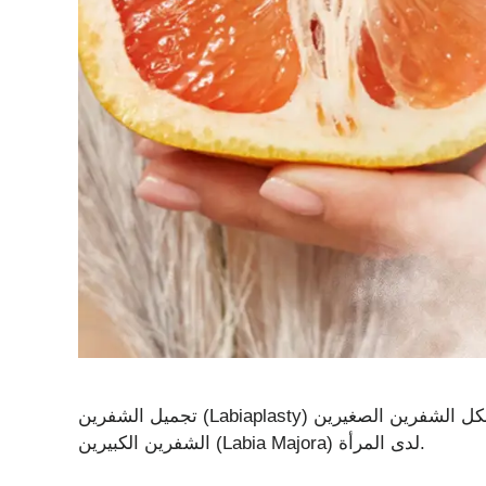
تجميل الشفرين (Labiaplasty) هو إجراء جراحي يهدف إلى تعديل حجم أو شكل الشفرين الصغيرين (Labia Minora) أو
الشفرين الكبيرين (Labia Majora) لدى المرأة.