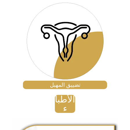
تضييق المهبل
الأطبا
ء